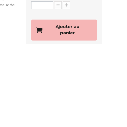
seaux de
Ajouter au
panier