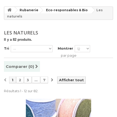
Rubanerie
Eco-responsables & Bio
Les
naturels
LES NATURELS
Il y a 82 produits.
Tri
Montrer
par page
Comparer (
0
)
1
2
3
...
7
Afficher tout
Résultats 1 - 12 sur 82.