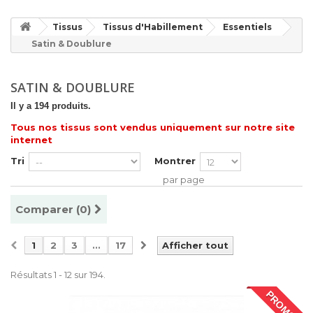
Tissus
Tissus d'Habillement
Essentiels
Satin & Doublure
SATIN & DOUBLURE
Il y a 194 produits.
Tous nos tissus sont vendus uniquement sur notre site
internet
Tri
Montrer
par page
Comparer (
0
)
1
2
3
...
17
Afficher tout
Résultats 1 - 12 sur 194.
PROMO !