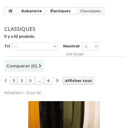
Rubanerie
Élastiques
Classiques
CLASSIQUES
Il y a 62 produits.
Tri
Montrer
par page
Comparer (
0
)
1
2
3
...
6
Afficher tout
Résultats 1 - 12 sur 62.