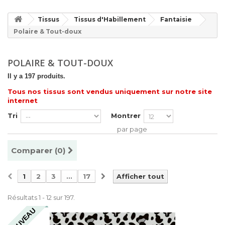
Tissus
Tissus d'Habillement
Fantaisie
Polaire & Tout-doux
POLAIRE & TOUT-DOUX
Il y a 197 produits.
Tous nos tissus sont vendus uniquement sur notre site
internet
Tri
Montrer
par page
Comparer (
0
)
1
2
3
...
17
Afficher tout
Résultats 1 - 12 sur 197.
NOUVEAU