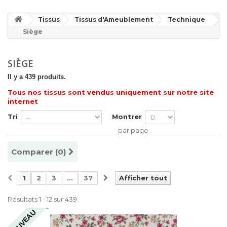
Tissus
Tissus d'Ameublement
Technique
Siège
SIÈGE
Il y a 439 produits.
Tous nos tissus sont vendus uniquement sur notre site
internet
Tri
Montrer
par page
Comparer (
0
)
1
2
3
...
37
Afficher tout
Résultats 1 - 12 sur 439.
NOUVEAU