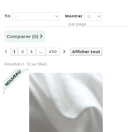
Tri
Montrer
par page
Comparer (
0
)
1
2
3
...
470
Afficher tout
Résultats 1 - 12 sur 5640.
NOUVEAU