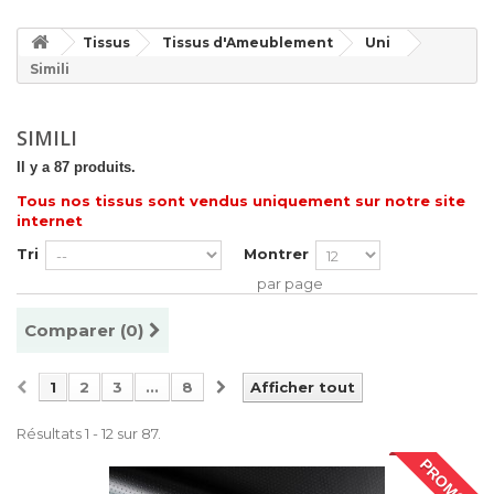
Tissus
Tissus d'Ameublement
Uni
Simili
SIMILI
Il y a 87 produits.
Tous nos tissus sont vendus uniquement sur notre site
internet
Tri
Montrer
par page
Comparer (
0
)
1
2
3
...
8
Afficher tout
Résultats 1 - 12 sur 87.
PROMO !