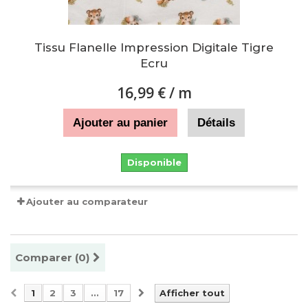
Tissu Flanelle Impression Digitale Tigre
Ecru
16,99 €
/ m
Ajouter au panier
Détails
Disponible
Ajouter au comparateur
Comparer (
0
)
1
2
3
...
17
Afficher tout