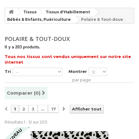
Tissus
Tissus d'Habillement
Bébés & Enfants, Puériculture
Polaire & Tout-doux
POLAIRE & TOUT-DOUX
Il y a 203 produits.
Tous nos tissus sont vendus uniquement sur notre site
internet
Tri
Montrer
par page
Comparer (
0
)
1
2
3
...
17
Afficher tout
Résultats 1 - 12 sur 203.
NOUVEAU