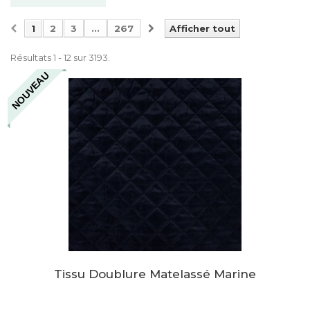
1
2
3
...
267
Afficher tout
Résultats 1 - 12 sur 3193.
NOUVEAU
Tissu Doublure Matelassé Marine