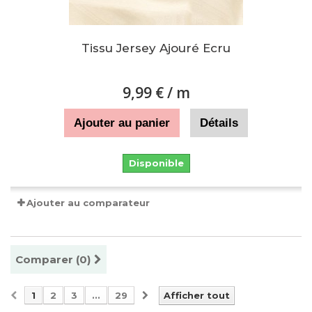
Tissu Jersey Ajouré Ecru
9,99 €
/ m
Ajouter au panier
Détails
Disponible
Ajouter au comparateur
Comparer (
0
)
1
2
3
...
29
Afficher tout