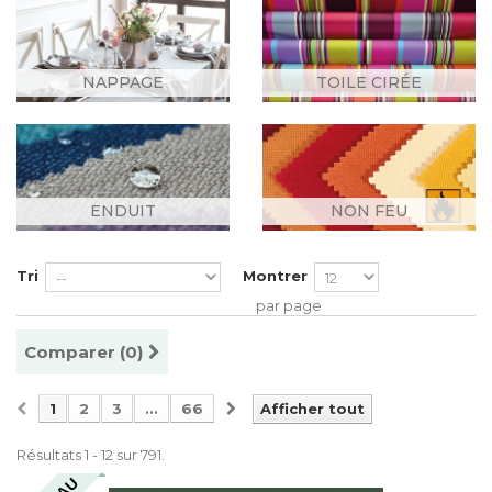
NAPPAGE
TOILE CIRÉE
ENDUIT
NON FEU
Tri
Montrer
par page
Comparer (
0
)
1
2
3
...
66
Afficher tout
Résultats 1 - 12 sur 791.