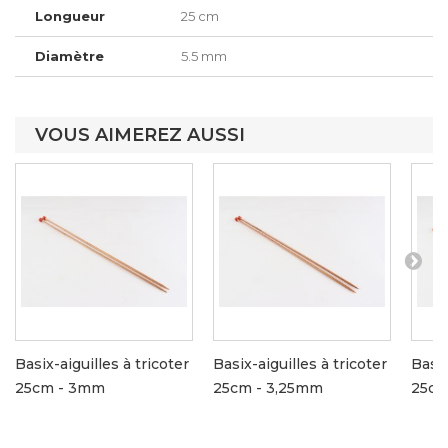
Longueur
25 cm
Diamètre
5.5 mm
VOUS AIMEREZ AUSSI
Basix-aiguilles à tricoter
Basix-aiguilles à tricoter
Basix
25cm - 3mm
25cm - 3,25mm
25cm